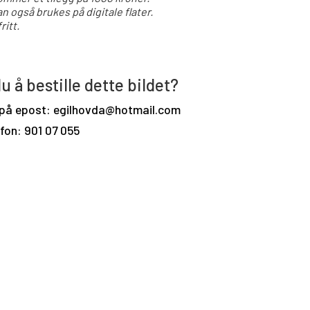
an også brukes på digitale flater.
ritt.
u å bestille dette bildet?
 på epost: egilhovda@hotmail.com
efon: 901 07 055