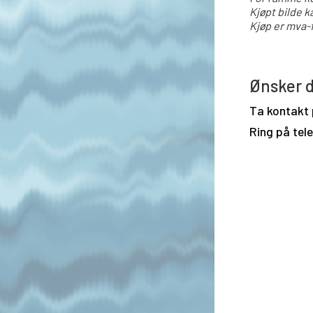
Kjøpt bilde k
Kjøp er mva-f
Ønsker d
Ta kontakt
Ring på tel