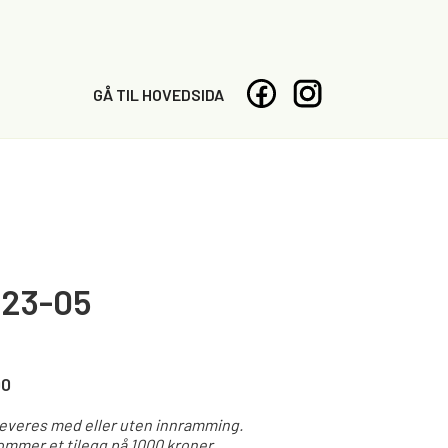
GÅ TIL HOVEDSIDA
-23-05
00
leveres med eller uten innramming.
mmer et tilegg på 1000 kroner.