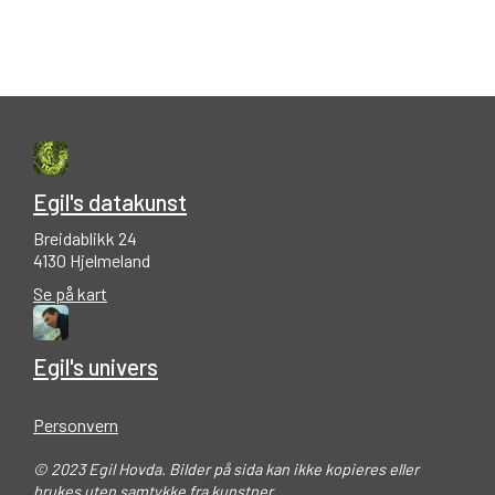
Egil's datakunst
Breidablikk 24
4130 Hjelmeland
Se på kart
Egil's univers
Personvern
© 2023 Egil Hovda. Bilder på sida kan ikke kopieres eller
brukes uten samtykke fra kunstner.