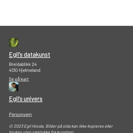
Egil's datakunst
Breidablikk 24
4130 Hjelmeland
Se på kart
Egil's univers
Personvern
© 2023 Egil Hovda. Bilder på sida kan ikke kopieres eller
brukes uten samtykke fra kunstner.