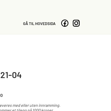
GÅ TIL HOVEDSIDA
21-04
00
leveres med eller uten innramming.
mmer et tilegg på 1000 kroner.