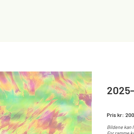
2025-
Pris kr:
20
Bildene kan 
For ramme ko