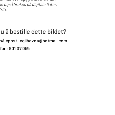
an også brukes på digitale flater.
ritt.
u å bestille dette bildet?
 på epost: egilhovda@hotmail.com
efon: 901 07 055