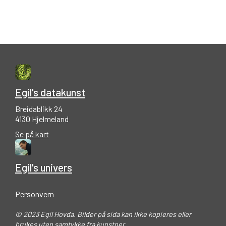
Egil's datakunst
Breidablikk 24
4130 Hjelmeland
Se på kart
Egil's univers
Personvern
© 2023 Egil Hovda. Bilder på sida kan ikke kopieres eller
brukes uten samtykke fra kunstner.