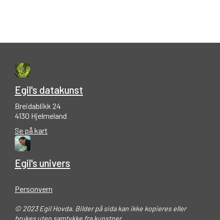
Egil's datakunst
Breidablikk 24
4130 Hjelmeland
Se på kart
Egil's univers
Personvern
© 2023 Egil Hovda. Bilder på sida kan ikke kopieres eller
brukes uten samtykke fra kunstner.