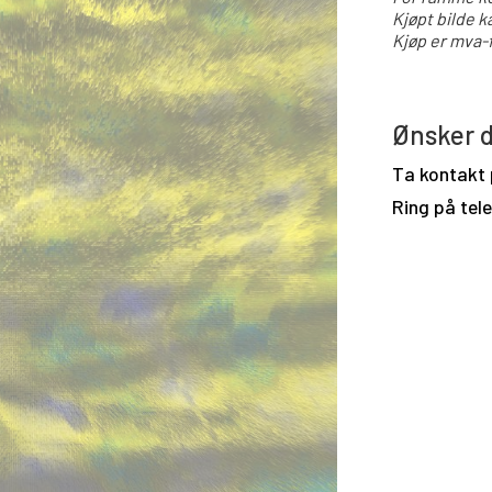
Kjøpt bilde k
Kjøp er mva-f
Ønsker d
Ta kontakt
Ring på tel