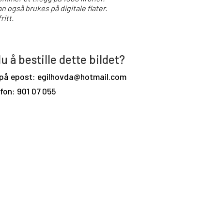
an også brukes på digitale flater.
ritt.
u å bestille dette bildet?
 på epost: egilhovda@hotmail.com
efon: 901 07 055