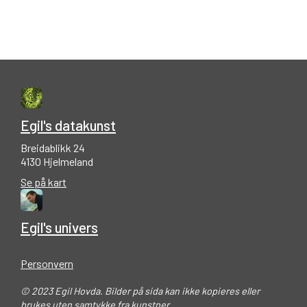
Egil's datakunst
Breidablikk 24
4130 Hjelmeland
Se på kart
Egil's univers
Personvern
© 2023 Egil Hovda. Bilder på sida kan ikke kopieres eller
brukes uten samtykke fra kunstner.