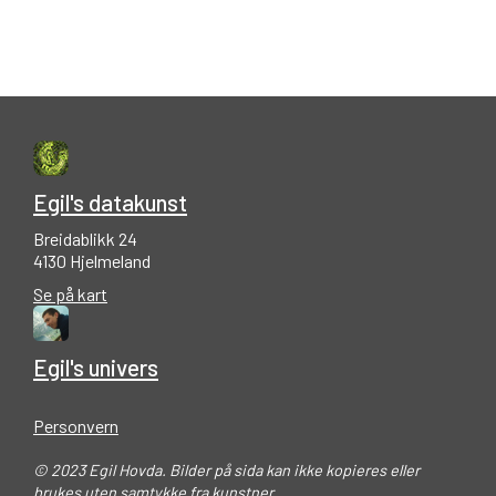
Egil's datakunst
Breidablikk 24
4130 Hjelmeland
Se på kart
Egil's univers
Personvern
© 2023 Egil Hovda. Bilder på sida kan ikke kopieres eller
brukes uten samtykke fra kunstner.