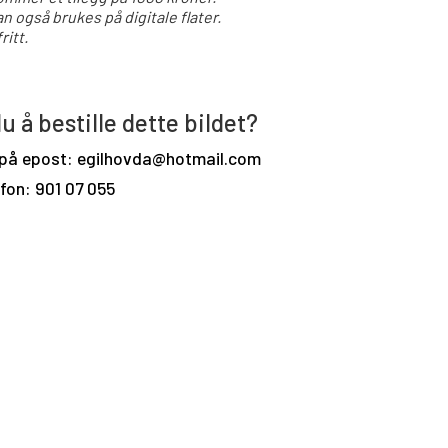
an også brukes på digitale flater.
ritt.
u å bestille dette bildet?
 på epost: egilhovda@hotmail.com
efon: 901 07 055