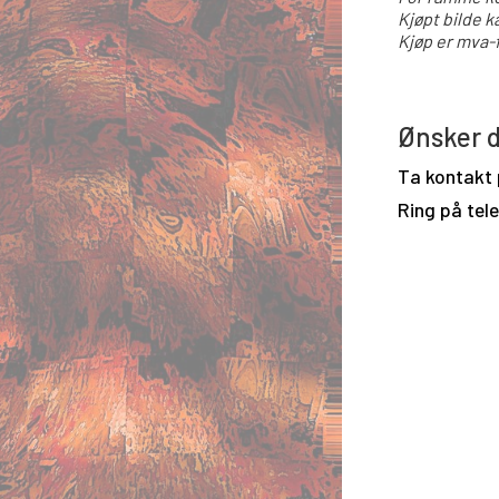
Kjøpt bilde k
Kjøp er mva-f
Ønsker d
Ta kontakt
Ring på tel