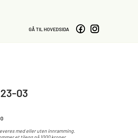
GÅ TIL HOVEDSIDA
-23-03
00
leveres med eller uten innramming.
mmer et tilegg på 1000 kroner.