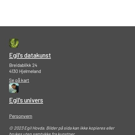
Egil's datakunst
Breidablikk 24
4130 Hjelmeland
Se på kart
Egil's univers
Personvern
© 2023 Egil Hovda. Bilder på sida kan ikke kopieres eller
brukes uten samtykke fra kunstner.