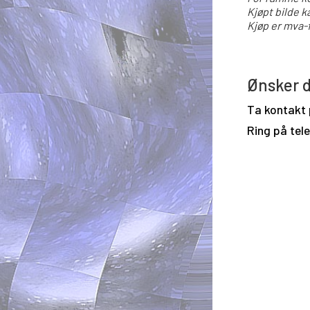
Kjøpt bilde k
Kjøp er mva-f
Ønsker d
Ta kontakt
Ring på tel