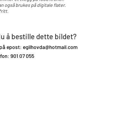
an også brukes på digitale flater.
ritt.
u å bestille dette bildet?
 på epost: egilhovda@hotmail.com
efon: 901 07 055