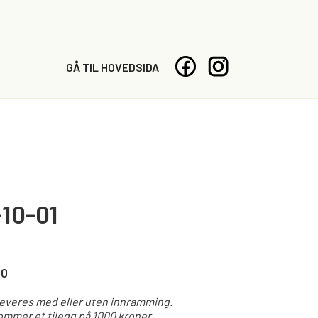
GÅ TIL HOVEDSIDA
10-01
00
leveres med eller uten innramming.
mmer et tilegg på 1000 kroner.