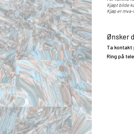
Kjøpt bilde k
Kjøp er mva-f
Ønsker d
Ta kontakt
Ring på tel