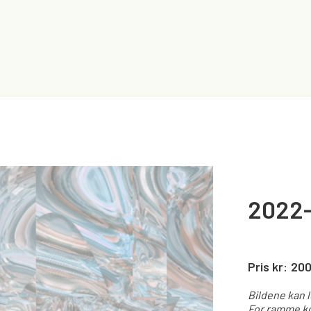
2022-
Pris kr:
20
Bildene kan 
For ramme ko