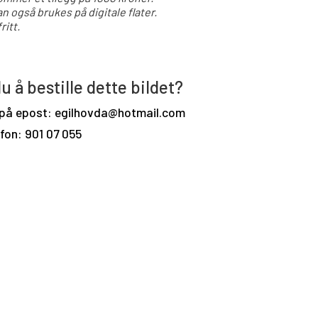
an også brukes på digitale flater.
ritt.
u å bestille dette bildet?
 på epost: egilhovda@hotmail.com
efon: 901 07 055