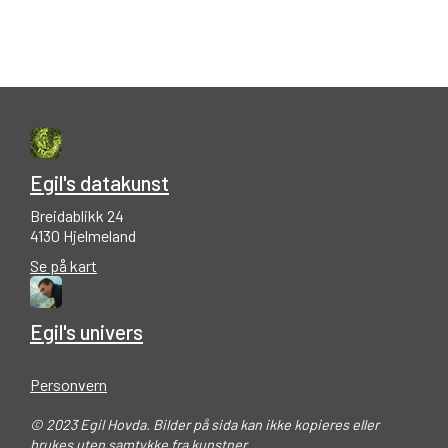
Egil's datakunst
Breidablikk 24
4130 Hjelmeland
Se på kart
Egil's univers
Personvern
© 2023 Egil Hovda. Bilder på sida kan ikke kopieres eller
brukes uten samtykke fra kunstner.