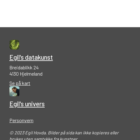
Egil's datakunst
Breidablikk 24
4130 Hjelmeland
Se på kart
Egil's univers
Personvern
© 2023 Egil Hovda. Bilder på sida kan ikke kopieres eller
brukes uten samtykke fra kunstner.