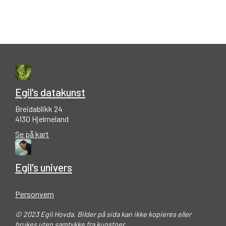
Egil's datakunst
Breidablikk 24
4130 Hjelmeland
Se på kart
Egil's univers
Personvern
© 2023 Egil Hovda. Bilder på sida kan ikke kopieres eller
brukes uten samtykke fra kunstner.