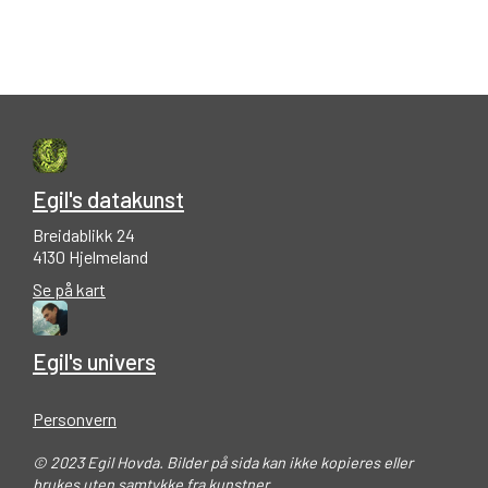
Egil's datakunst
Breidablikk 24
4130 Hjelmeland
Se på kart
Egil's univers
Personvern
© 2023 Egil Hovda. Bilder på sida kan ikke kopieres eller
brukes uten samtykke fra kunstner.