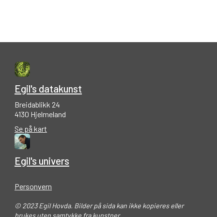
Egil's datakunst
Breidablikk 24
4130 Hjelmeland
Se på kart
Egil's univers
Personvern
© 2023 Egil Hovda. Bilder på sida kan ikke kopieres eller
brukes uten samtykke fra kunstner.