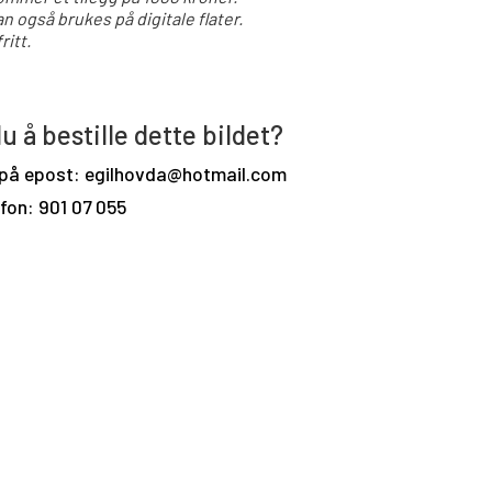
an også brukes på digitale flater.
ritt.
u å bestille dette bildet?
 på epost: egilhovda@hotmail.com
efon: 901 07 055