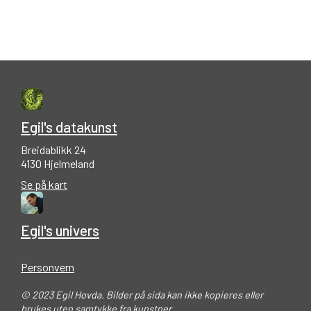
Egil's datakunst
Breidablikk 24
4130 Hjelmeland
Se på kart
Egil's univers
Personvern
© 2023 Egil Hovda. Bilder på sida kan ikke kopieres eller
brukes uten samtykke fra kunstner.