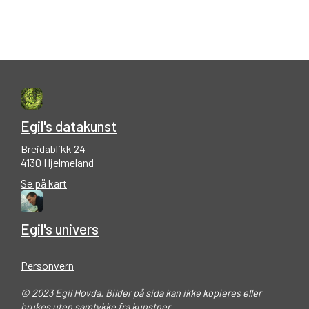
Egil's datakunst
Breidablikk 24
4130 Hjelmeland
Se på kart
Egil's univers
Personvern
© 2023 Egil Hovda. Bilder på sida kan ikke kopieres eller
brukes uten samtykke fra kunstner.