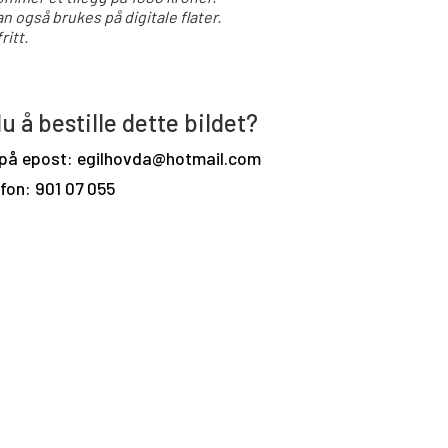
an også brukes på digitale flater.
ritt.
u å bestille dette bildet?
 på epost: egilhovda@hotmail.com
efon: 901 07 055