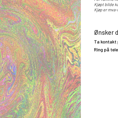
Kjøpt bilde k
Kjøp er mva-f
Ønsker d
Ta kontakt
Ring på tel