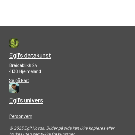
Egil's datakunst
Breidablikk 24
4130 Hjelmeland
Se på kart
Egil's univers
Personvern
© 2023 Egil Hovda. Bilder på sida kan ikke kopieres eller
brukes uten samtykke fra kunstner.