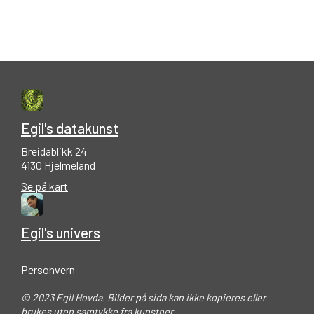
Egil's datakunst
Breidablikk 24
4130 Hjelmeland
Se på kart
Egil's univers
Personvern
© 2023 Egil Hovda. Bilder på sida kan ikke kopieres eller
brukes uten samtykke fra kunstner.