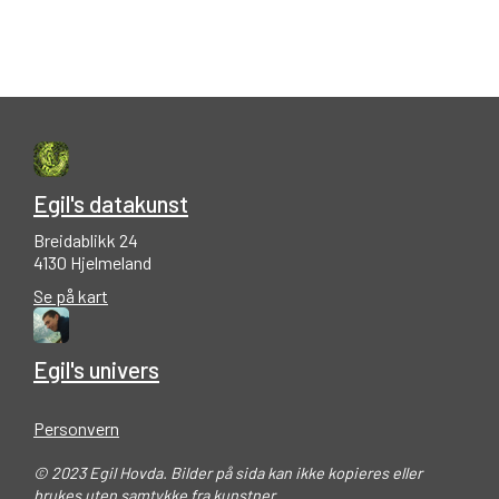
Egil's datakunst
Breidablikk 24
4130 Hjelmeland
Se på kart
Egil's univers
Personvern
© 2023 Egil Hovda. Bilder på sida kan ikke kopieres eller
brukes uten samtykke fra kunstner.