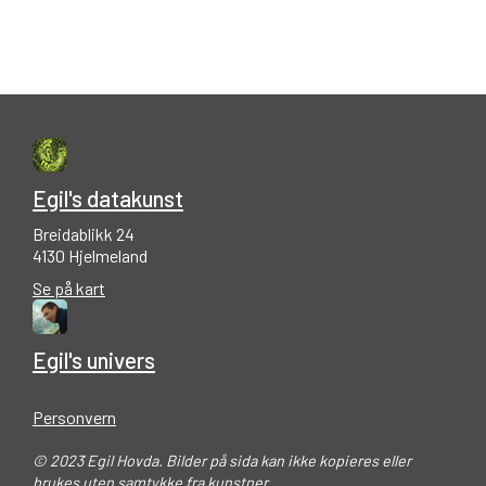
Egil's datakunst
Breidablikk 24
4130 Hjelmeland
Se på kart
Egil's univers
Personvern
© 2023 Egil Hovda. Bilder på sida kan ikke kopieres eller
brukes uten samtykke fra kunstner.