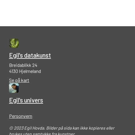
Egil's datakunst
Breidablikk 24
4130 Hjelmeland
Se på kart
Egil's univers
Personvern
© 2023 Egil Hovda. Bilder på sida kan ikke kopieres eller
brukes uten samtykke fra kunstner.