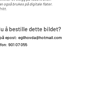
an også brukes på digitale flater.
ritt.
u å bestille dette bildet?
 på epost: egilhovda@hotmail.com
efon: 901 07 055