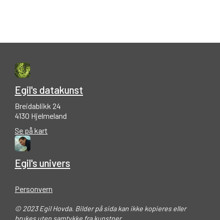
Egil's datakunst
Breidablikk 24
4130 Hjelmeland
Se på kart
Egil's univers
Personvern
© 2023 Egil Hovda. Bilder på sida kan ikke kopieres eller
brukes uten samtykke fra kunstner.