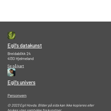
Egil's datakunst
Breidablikk 24
4130 Hjelmeland
Se på kart
Egil's univers
Personvern
© 2023 Egil Hovda. Bilder på sida kan ikke kopieres eller
brukes uten samtykke fra kunstner.