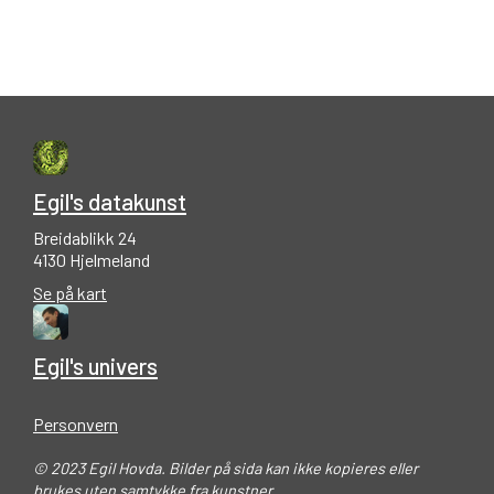
Egil's datakunst
Breidablikk 24
4130 Hjelmeland
Se på kart
Egil's univers
Personvern
© 2023 Egil Hovda. Bilder på sida kan ikke kopieres eller
brukes uten samtykke fra kunstner.