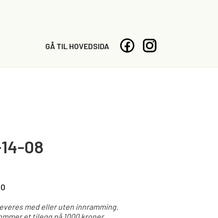
GÅ TIL HOVEDSIDA
14-08
00
leveres med eller uten innramming.
mmer et tilegg på 1000 kroner.