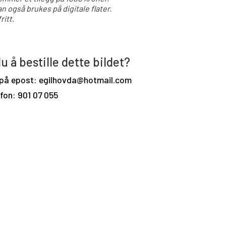
an også brukes på digitale flater.
ritt.
u å bestille dette bildet?
 på epost: egilhovda@hotmail.com
efon: 901 07 055